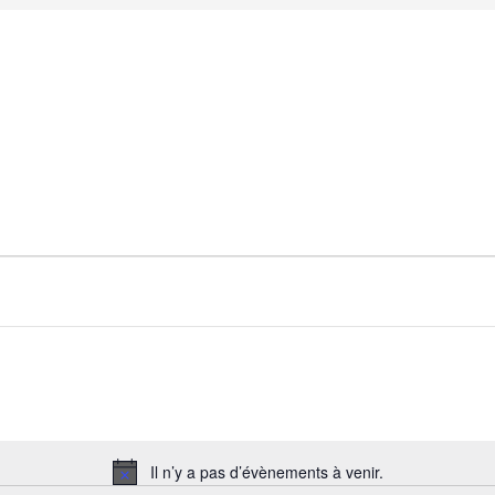
Il n’y a pas d’évènements à venir.
N