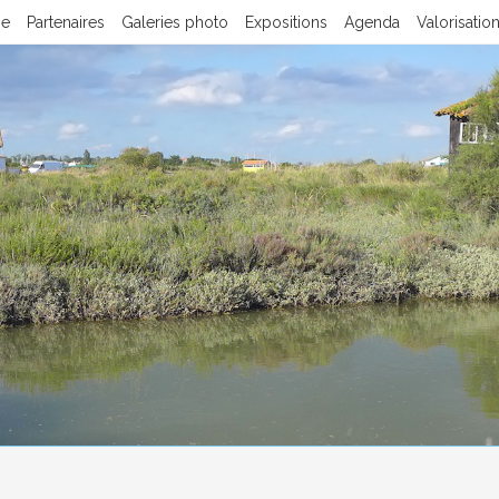
pe
Partenaires
Galeries photo
Expositions
Agenda
Valorisatio